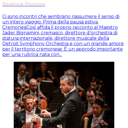
Beatrice Ponzoni
Ci sono incontri che sembrano riassumere il senso di
un intero viaggio. Prima della pausa estiva,
CremonesiCosì affida il proprio racconto al Maestro
Jader Bignamini, cremasco, direttore d’orchestra di
statura internazionale, direttore musicale della
Detroit Symphony Orchestra e con un grande amore
per il territorio cremonese. È un approdo importante
per una rubrica nata con...