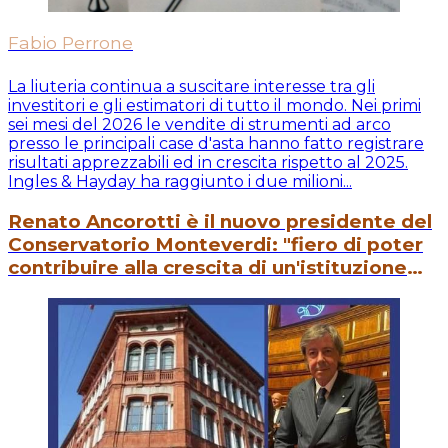
Fabio Perrone
La liuteria continua a suscitare interesse tra gli
investitori e gli estimatori di tutto il mondo. Nei primi
sei mesi del 2026 le vendite di strumenti ad arco
presso le principali case d'asta hanno fatto registrare
risultati apprezzabili ed in crescita rispetto al 2025.
Ingles & Hayday ha raggiunto i due milioni...
Renato Ancorotti è il nuovo presidente del
Conservatorio Monteverdi: "fiero di poter
contribuire alla crescita di un'istituzione
culturale"