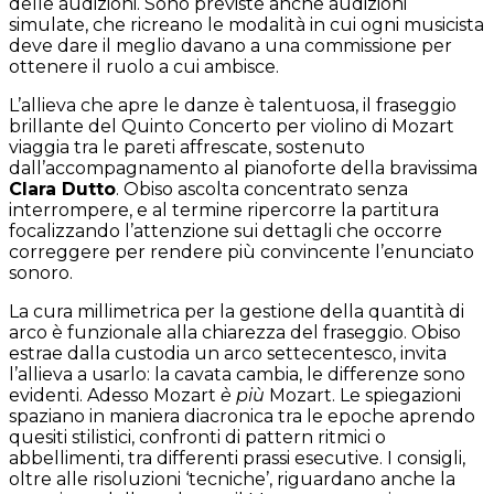
delle audizioni. Sono previste anche audizioni
simulate, che ricreano le modalità in cui ogni musicista
deve dare il meglio davano a una commissione per
ottenere il ruolo a cui ambisce.
L’allieva che apre le danze è talentuosa, il fraseggio
brillante del Quinto Concerto per violino di Mozart
viaggia tra le pareti affrescate, sostenuto
dall’accompagnamento al pianoforte della bravissima
Clara Dutto
. Obiso ascolta concentrato senza
interrompere, e al termine ripercorre la partitura
focalizzando l’attenzione sui dettagli che occorre
correggere per rendere più convincente l’enunciato
sonoro.
La cura millimetrica per la gestione della quantità di
arco è funzionale alla chiarezza del fraseggio. Obiso
estrae dalla custodia un arco settecentesco, invita
l’allieva a usarlo: la cavata cambia, le differenze sono
evidenti. Adesso Mozart
è più
Mozart. Le spiegazioni
spaziano in maniera diacronica tra le epoche aprendo
quesiti stilistici, confronti di pattern ritmici o
abbellimenti, tra differenti prassi esecutive. I consigli,
oltre alle risoluzioni ‘tecniche’, riguardano anche la