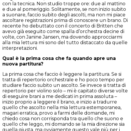
con la tecnica. Non studio troppe ore: due al mattino
e due al pomeriggio. Solitamente, se non inizio subito
a suonare, faccio subito degli ascolti, ma non mi piace
ascoltare registrazioni prima di conoscere un brano. Di
recente ho debuttato con il concerto di Britten che
avevo già eseguito come spalla d’orchestra decine di
volte, con Janine Jansen, ma dovendo approcciarmi
alla mia lettura mi sono del tutto distaccato da quelle
interpretazioni.
Qual è la prima cosa che fa quando apre una
nuova partitura?
La prima cosa che faccio è leggere la partitura. Se si
tratta di repertorio orchestrale e ho poco tempo per
studiare faccio subito un ascolto. Se invece si tratta di
repertorio per violino solo – mi è capitato diverse volte
di eseguire brani a me dedicati in prima assoluta –
inizio proprio a leggere il brano, e inizio a tradurre
quello che ascolto nella mia lettura estemporanea,
magari erratica, provo a farmi delle domande, mi
chiedo cosa non corrisponda tra quello che suono e
quello che leggo, mi domando se la mia direzione sia
quella giusta, ma ovviamente questo vale più per i