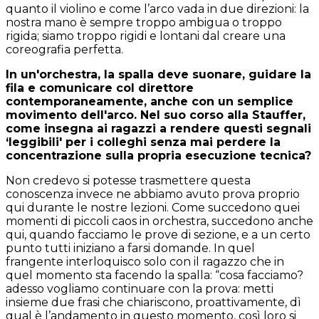
quanto il violino e come l’arco vada in due direzioni: la
nostra mano è sempre troppo ambigua o troppo
rigida; siamo troppo rigidi e lontani dal creare una
coreografia perfetta.
In un'orchestra, la spalla deve suonare, guidare la
fila e comunicare col direttore
contemporaneamente, anche con un semplice
movimento dell'arco. Nel suo corso alla Stauffer,
come insegna ai ragazzi a rendere questi segnali
‘leggibili' per i colleghi senza mai perdere la
concentrazione sulla propria esecuzione tecnica?
Non credevo si potesse trasmettere questa
conoscenza invece ne abbiamo avuto prova proprio
qui durante le nostre lezioni. Come succedono quei
momenti di piccoli caos in orchestra, succedono anche
qui, quando facciamo le prove di sezione, e a un certo
punto tutti iniziano a farsi domande. In quel
frangente interloquisco solo con il ragazzo che in
quel momento sta facendo la spalla: “cosa facciamo?
adesso vogliamo continuare con la prova: metti
insieme due frasi che chiariscono, proattivamente, dì
qual è l’andamento in questo momento, così loro si