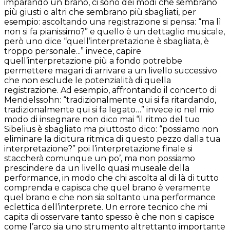
imparando un brano, ci sono dei modi che sembrano
più giusti o altri che sembrano più sbagliati, per
esempio: ascoltando una registrazione si pensa: “ma lì
non si fa pianissimo?” e quello è un dettaglio musicale,
però uno dice “quell’interpretazione è sbagliata, è
troppo personale...” invece, capire
quell’interpretazione più a fondo potrebbe
permettere magari di arrivare a un livello successivo
che non esclude le potenzialità di quella
registrazione. Ad esempio, affrontando il concerto di
Mendelssohn: “tradizionalmente qui si fa ritardando,
tradizionalmente qui si fa legato…” invece io nel mio
modo di insegnare non dico mai “il ritmo del tuo
Sibelius è sbagliato ma piuttosto dico: “possiamo non
eliminare la dicitura ritmica di questo pezzo dalla tua
interpretazione?” poi l’interpretazione finale si
staccherà comunque un po’, ma non possiamo
prescindere da un livello quasi museale della
performance, in modo che chi ascolta al di là di tutto
comprenda e capisca che quel brano è veramente
quel brano e che non sia soltanto una performance
eclettica dell’interprete. Un errore tecnico che mi
capita di osservare tanto spesso è che non si capisce
come l’arco sia uno strumento altrettanto importante