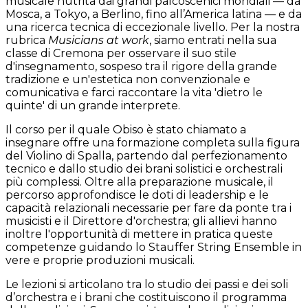
musicale nutrita dai grandi palcoscenici mondiali — da
Mosca, a Tokyo, a Berlino, fino all’America latina — e da
una ricerca tecnica di eccezionale livello. Per la nostra
rubrica
Musicians at work
, siamo entrati nella sua
classe di Cremona per osservare il suo stile
d'insegnamento, sospeso tra il rigore della grande
tradizione e un'estetica non convenzionale e
comunicativa e farci raccontare la vita 'dietro le
quinte' di un grande interprete.
Il corso per il quale Obiso è stato chiamato a
insegnare offre una formazione completa sulla figura
del Violino di Spalla, partendo dal perfezionamento
tecnico e dallo studio dei brani solistici e orchestrali
più complessi. Oltre alla preparazione musicale, il
percorso approfondisce le doti di leadership e le
capacità relazionali necessarie per fare da ponte tra i
musicisti e il Direttore d'orchestra; gli allievi hanno
inoltre l'opportunità di mettere in pratica queste
competenze guidando lo Stauffer String Ensemble in
vere e proprie produzioni musicali.
Le lezioni si articolano tra lo studio dei passi e dei soli
d’orchestra e i brani che costituiscono il programma