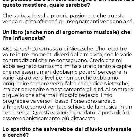
questo mestiere, quale sarebbe?
Che sia basato sulla propria passione, e che questa
venga nutrita affinché gli insegnamenti vengano a sé.
Un libro (anche non di argomento musicale) che
l’ha influenzata?
Also sprach Zarathustra
di Nietzsche. L’ho letto tre
volte in tre momenti diversi della mia vita, con le varie
contraddizioni che ne conseguono. Credo che mi
abbia segnato tantissimo: mi ha aiutato tanto a capire
che noi esseri umani dobbiamo poterci percepire in
varie fasi a diversi livelli, e non perché dobbiamo
progredire sempre verso l’alto come dice Nietzsche,
ma per percepire empaticamente gli altri. Al contrario
di quello che afferma il filosofo tedesco il mio
progredire va verso il basso. Forse sono andato
all’indietro, sono diventato schiavo della musica, in un
certo senso. Questa visione mi ha dato la possibilità di
essere edonisticamente più distaccato.
Lo spartito che salverebbe dal diluvio universale
e perché?