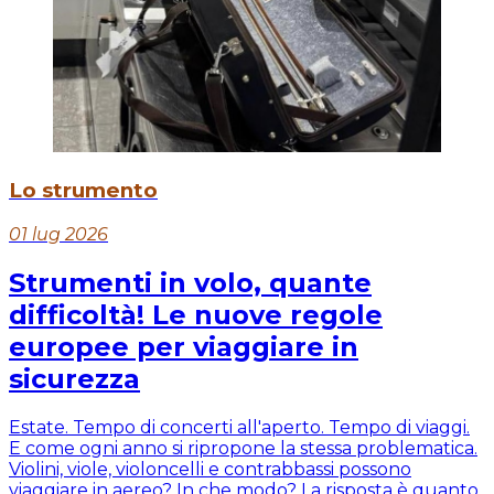
Lo strumento
01 lug 2026
Strumenti in volo, quante
difficoltà! Le nuove regole
europee per viaggiare in
sicurezza
Estate. Tempo di concerti all'aperto. Tempo di viaggi.
E come ogni anno si ripropone la stessa problematica.
Violini, viole, violoncelli e contrabbassi possono
viaggiare in aereo? In che modo? La risposta è quanto