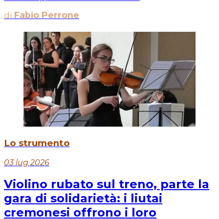
di
Fabio Perrone
Lo strumento
03 lug 2026
Violino rubato sul treno, parte la
gara di solidarietà: i liutai
cremonesi offrono i loro