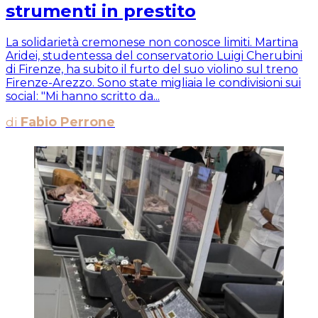
strumenti in prestito
La solidarietà cremonese non conosce limiti. Martina
Aridei, studentessa del conservatorio Luigi Cherubini
di Firenze, ha subito il furto del suo violino sul treno
Firenze-Arezzo. Sono state migliaia le condivisioni sui
social: "Mi hanno scritto da...
di
Fabio Perrone